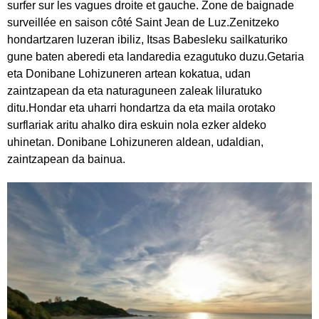
surfer sur les vagues droite et gauche. Zone de baignade
surveillée en saison côté Saint Jean de Luz.Zenitzeko
hondartzaren luzeran ibiliz, Itsas Babesleku sailkaturiko
gune baten aberedi eta landaredia ezagutuko duzu.Getaria
eta Donibane Lohizuneren artean kokatua, udan
zaintzapean da eta naturaguneen zaleak liluratuko
ditu.Hondar eta uharri hondartza da eta maila orotako
surflariak aritu ahalko dira eskuin nola ezker aldeko
uhinetan. Donibane Lohizuneren aldean, udaldian,
zaintzapean da bainua.