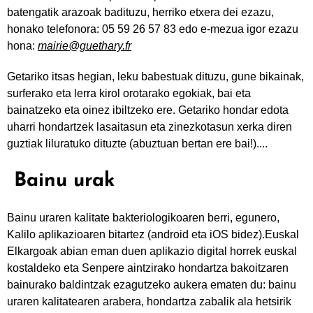
batengatik arazoak badituzu, herriko etxera dei ezazu,
honako telefonora: 05 59 26 57 83 edo e-mezua igor ezazu
hona:
mairie@guethary.fr
Getariko itsas hegian, leku babestuak dituzu, gune bikainak,
surferako eta lerra kirol orotarako egokiak, bai eta
bainatzeko eta oinez ibiltzeko ere. Getariko hondar edota
uharri hondartzek lasaitasun eta zinezkotasun xerka diren
guztiak liluratuko dituzte (abuztuan bertan ere bai!)....
Bainu urak
Bainu uraren kalitate bakteriologikoaren berri, egunero,
Kalilo aplikazioaren bitartez (android eta iOS bidez).Euskal
Elkargoak abian eman duen aplikazio digital horrek euskal
kostaldeko eta Senpere aintzirako hondartza bakoitzaren
bainurako baldintzak ezagutzeko aukera ematen du: bainu
uraren kalitatearen arabera, hondartza zabalik ala hetsirik