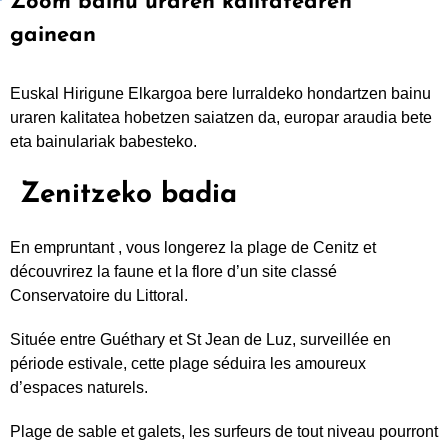
Zoom bainu uraren kalitatearen
gainean
Euskal Hirigune Elkargoa bere lurraldeko hondartzen bainu
uraren kalitatea hobetzen saiatzen da, europar araudia bete
eta bainulariak babesteko.
Zenitzeko badia
En empruntant , vous longerez la plage de Cenitz et
découvrirez la faune et la flore d’un site classé
Conservatoire du Littoral.
Située entre Guéthary et St Jean de Luz, surveillée en
période estivale, cette plage séduira les amoureux
d’espaces naturels.
Plage de sable et galets, les surfeurs de tout niveau pourront