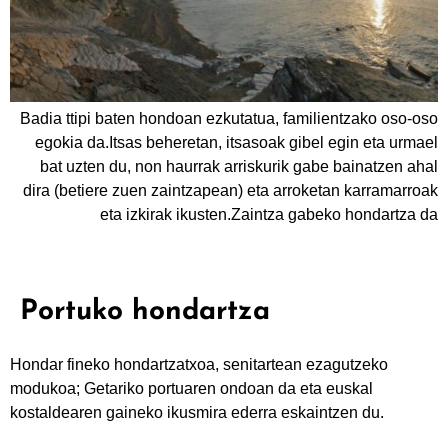
Badia ttipi baten hondoan ezkutatua, familientzako oso-oso
egokia da.Itsas beheretan, itsasoak gibel egin eta urmael
bat uzten du, non haurrak arriskurik gabe bainatzen ahal
dira (betiere zuen zaintzapean) eta arroketan karramarroak
eta izkirak ikusten.Zaintza gabeko hondartza da
Portuko hondartza
Hondar fineko hondartzatxoa, senitartean ezagutzeko
modukoa; Getariko portuaren ondoan da eta euskal
kostaldearen gaineko ikusmira ederra eskaintzen du.