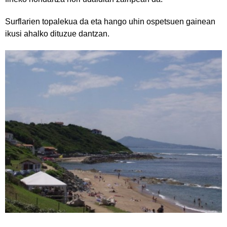
Surflarien topalekua da eta hango uhin ospetsuen gainean
ikusi ahalko dituzue dantzan.