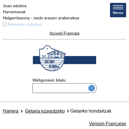
Joan edukira
Harremanak
Menua
Helgarritasuna - osoki arauen araberakoa
Kontraste indartua
Accueil Français
Webgunean bilatu
Harrera
Getaria ezagutzeko
Getariko hondartzak
Version Française