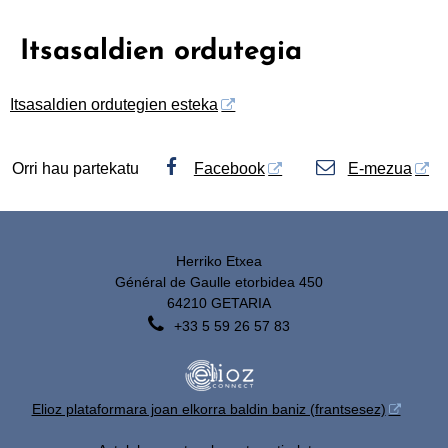
Itsasaldien ordutegia
Itsasaldien ordutegien esteka
Orri hau partekatu
Facebook
E-mezua
Herriko Etxea
Général de Gaulle etorbidea 450
64210 GETARIA

+33 5 59 26 57 83
Elioz plataformara joan elkorra baldin baniz (frantsesez)