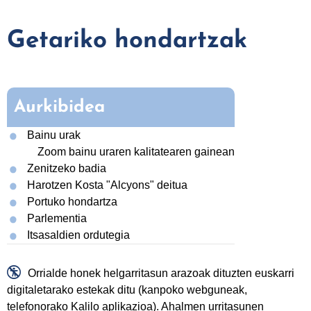
Getariko hondartzak
Aurkibidea
Bainu urak
Zoom bainu uraren kalitatearen gainean
Zenitzeko badia
Harotzen Kosta "Alcyons" deitua
Portuko hondartza
Parlementia
Itsasaldien ordutegia

Orrialde honek helgarritasun arazoak dituzten euskarri
digitaletarako estekak ditu (kanpoko webguneak,
telefonorako Kalilo aplikazioa). Ahalmen urritasunen