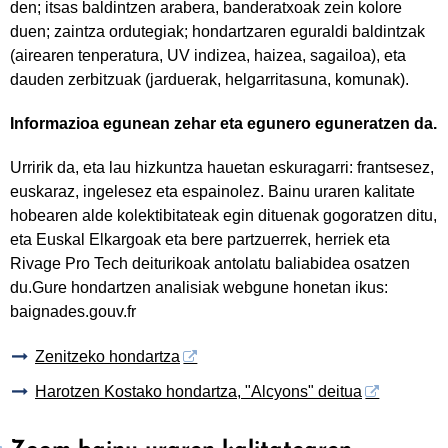
den; itsas baldintzen arabera, banderatxoak zein kolore
duen; zaintza ordutegiak; hondartzaren eguraldi baldintzak
(airearen tenperatura, UV indizea, haizea, sagailoa), eta
dauden zerbitzuak (jarduerak, helgarritasuna, komunak).
Informazioa egunean zehar eta egunero eguneratzen da.
Urririk da, eta lau hizkuntza hauetan eskuragarri: frantsesez,
euskaraz, ingelesez eta espainolez. Bainu uraren kalitate
hobearen alde kolektibitateak egin dituenak gogoratzen ditu,
eta Euskal Elkargoak eta bere partzuerrek, herriek eta
Rivage Pro Tech deiturikoak antolatu baliabidea osatzen
du.Gure hondartzen analisiak webgune honetan ikus:
baignades.gouv.fr
Zenitzeko hondartza
Harotzen Kostako hondartza, "Alcyons" deitua