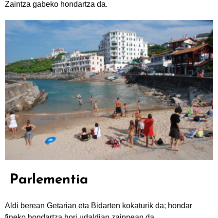
Zaintza gabeko hondartza da.
Parlementia
Aldi berean Getarian eta Bidarten kokaturik da; hondar
fineko hondartza hori udaldian zainpean da.