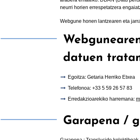
neurri horien errespetatzera engaiat
Webgune honen lantzearen eta jarraik
Webgunearen 
datuen trat
Egoitza: Getaria Herriko Etxea
Telefonoa: +33 5 59 26 57 83
Erredakzioarekiko harremana:
m
Garapena / g
Garapena : Translucide kolektiboak 