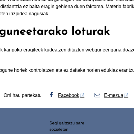
istiantzia ez baita eragin gehiena duen faktorea. Materia fabri
oten irizpidea nagusiak.
uneetarako loturak
k kanpoko eragileek kudeatzen dituzten webguneengana doazen 
bgune horiek kontrolatzen eta ez daiteke horien edukiaz erantzu
Orri hau partekatu
Facebook
E-mezua
Segi gaitzazu sare
sozialetan