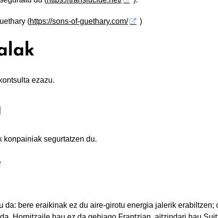
uethary (
https://sons-of-guethary.com/
)
alak
 kontsulta ezazu.
a
 konpainiak segurtatzen du.
e
 da: bere eraikinak ez du aire-girotu energia jalerik erabiltzen
n da. Hornitzaile hau ez da gehiago Frantzian, aitzindari hau Su