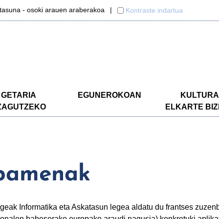
itasuna - osoki arauen araberakoa
Kontraste indartua
GETARIA
EGUNEROKOAN
KULTURA
ZAGUTZEKO
ELKARTE BIZ
ipamenak
eak Informatika eta Askatasun legea aldatu du frantses zuzenb
onalen babeserako europako araudi nagusia) konkretuki aplik