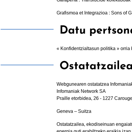
Grafismoa et Integrazioa : Sons of G
Datu pertson
« Konfidentzialtasun politika » orria
Ostatatzaile
Webgunearen ostatatzea Infomaniak
Infomaniak Network SA
Praille etorbidea, 26 - 1227 Caroug
Geneva – Suitza
Ostatatzailea, ekodiseinuan engaiatu
energia guti erabiltzeko eraikia iza