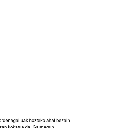
; ordenagailuak hozteko ahal bezain
itzan kokatua da. Gaur egun,