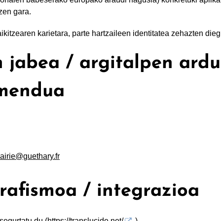
zen gara.
itzearen karietara, parte hartzaileen identitatea zehazten diegu
jabea / argitalpen ardu
amendua
airie@guethary.fr
rafismoa / integrazioa
segurtatu du (
https://translucide.net/
).