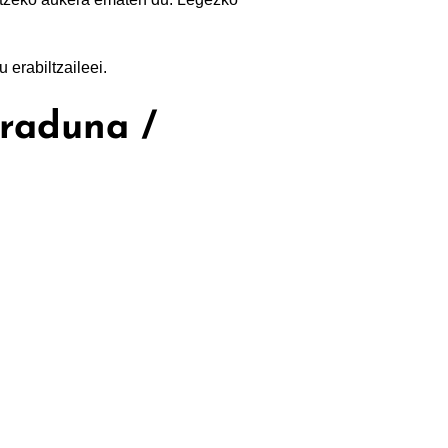
 erabiltzaileei.
raduna /