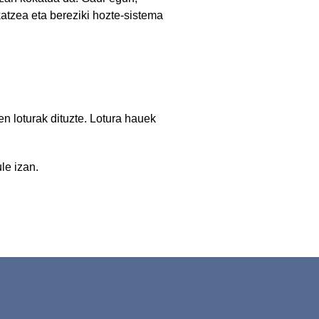
katzea eta bereziki hozte-sistema
loturak dituzte. Lotura hauek
le izan.