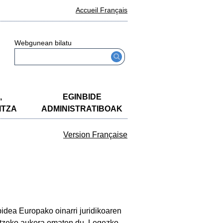
Accueil Français
Webgunean bilatu
,
EGINBIDE
ITZA
ADMINISTRATIBOAK
Version Française
idea Europako oinarri juridikoaren
atzeko aukera ematen du. Legezko