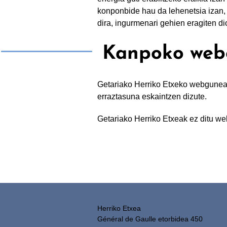
konponbide hau da lehenetsia izan, d
dira, ingurmenari gehien eragiten di
Kanpoko webg
Getariako Herriko Etxeko webgunea
erraztasuna eskaintzen dizute.
Getariako Herriko Etxeak ez ditu we
Herriko Etxea
Général de Gaulle etorbidea 450