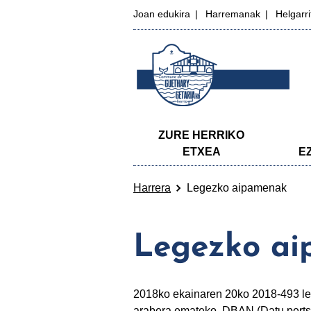
Joan edukira
Harremanak
Helgarr
ZURE HERRIKO
ETXEA
E
Harrera
Legezko aipamenak
Legezko a
2018ko ekainaren 20ko 2018-493 leg
arabera emateko. DBAN (Datu perts