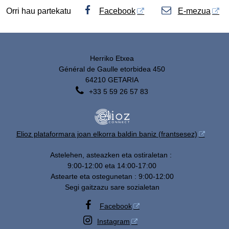
Orri hau partekatu
Facebook
E-mezua
Herriko Etxea
Général de Gaulle etorbidea 450
64210 GETARIA

+33 5 59 26 57 83
Elioz plataformara joan elkorra baldin baniz (frantsesez)
Astelehen, asteazken eta ostiraletan :
9:00-12:00 eta 14:00-17:00
Astearte eta ostegunetan : 9:00-12:00
Segi gaitzazu sare sozialetan

Facebook

Instagram