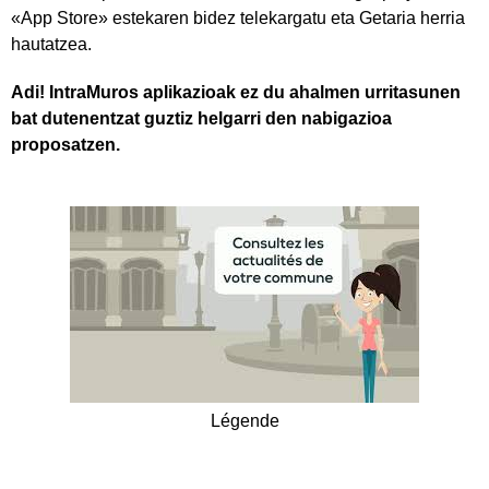
«App Store» estekaren bidez telekargatu eta Getaria herria
hautatzea.
Adi! IntraMuros aplikazioak ez du ahalmen urritasunen
bat dutenentzat guztiz helgarri den nabigazioa
proposatzen.
Légende