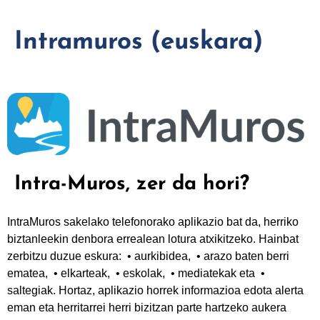
Intramuros (euskara)
Intra-Muros, zer da hori?
IntraMuros sakelako telefonorako aplikazio bat da, herriko
biztanleekin denbora errealean lotura atxikitzeko. Hainbat
zerbitzu duzue eskura: • aurkibidea, • arazo baten berri
ematea, • elkarteak, • eskolak, • mediatekak eta •
saltegiak. Hortaz, aplikazio horrek informazioa edota alerta
eman eta herritarrei herri bizitzan parte hartzeko aukera