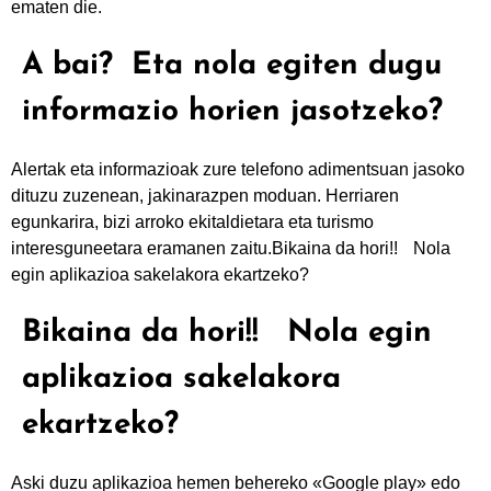
ematen die.
A bai? Eta nola egiten dugu
informazio horien jasotzeko?
Alertak eta informazioak zure telefono adimentsuan jasoko
dituzu zuzenean, jakinarazpen moduan. Herriaren
egunkarira, bizi arroko ekitaldietara eta turismo
interesguneetara eramanen zaitu.Bikaina da hori!! Nola
egin aplikazioa sakelakora ekartzeko?
Bikaina da hori!! Nola egin
aplikazioa sakelakora
ekartzeko?
Aski duzu aplikazioa hemen behereko «Google play» edo