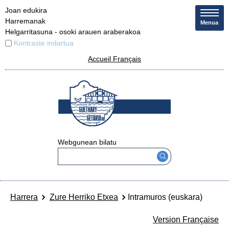
Joan edukira
Harremanak
Menua
Helgarritasuna - osoki arauen araberakoa
Kontraste indartua
Accueil Français
Webgunean bilatu
Harrera
Zure Herriko Etxea
Intramuros (euskara)
Version Française